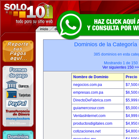
Dominios de la Categoría
385 dominios en esta categ
Mostrando 1 de 150
Ver siguientes 150 >>
Nombre de Dominio
Precio
negocios.com.pa
$7,500
empresas.com.pa
$6,500
DirectoDeFabrica.com
$5,999
guiamercosur.com
$5,000
VentasInternet.com
$4,999
productosdigitales.com
$4,950
cotizaciones.net
$4,800