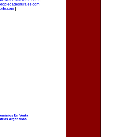
enesraicesalaventa.com
|
propiedadesrurales.com
|
orte.com
|
ominios En Venta
strias Argentinas