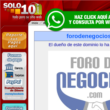
forodenegocio
El dueño de este dominio lo ha