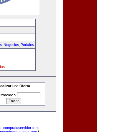
as
,
Negocios
,
Portales
tas
ealizar una Oferta
Ofrecido $
m
|
compratuservidor.com
|