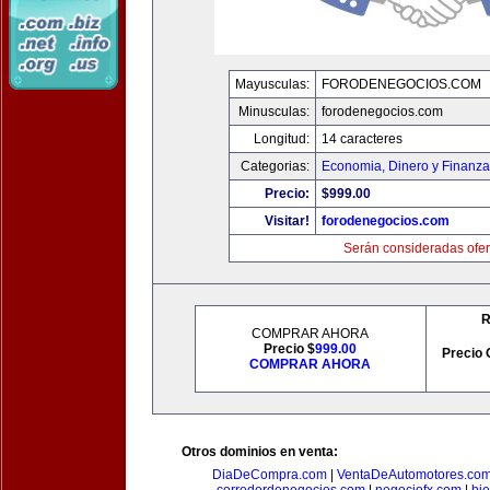
Mayusculas:
FORODENEGOCIOS.COM
Minusculas:
forodenegocios.com
Longitud:
14 caracteres
Categorias:
Economia, Dinero y Finanz
Precio:
$999.00
Visitar!
forodenegocios.com
Serán consideradas ofer
R
COMPRAR AHORA
Precio $
999.00
Precio 
COMPRAR AHORA
Otros dominios en venta:
DiaDeCompra.com
|
VentaDeAutomotores.co