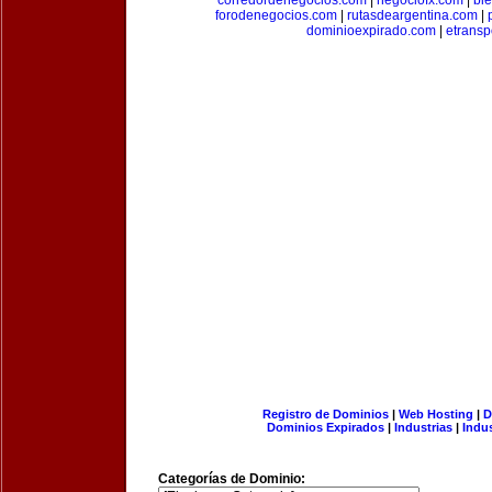
corredordenegocios.com
|
negociofx.com
|
bi
forodenegocios.com
|
rutasdeargentina.com
|
dominioexpirado.com
|
etransp
Registro de Dominios
|
Web Hosting
|
D
Dominios Expirados
|
Industrias
|
Indu
Categorías de Dominio: