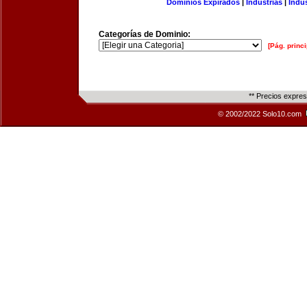
Dominios Expirados
|
Industrias
|
Indu
Categorías de Dominio:
[Pág. princi
** Precios expre
© 2002/2022 Solo10.com