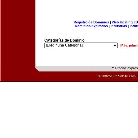
Registro de Dominios
|
Web Hosting
|
D
Dominios Expirados
|
Industrias
|
Indu
Categorías de Dominio:
[Pág. princi
** Precios expre
© 2002/2022 Solo10.com