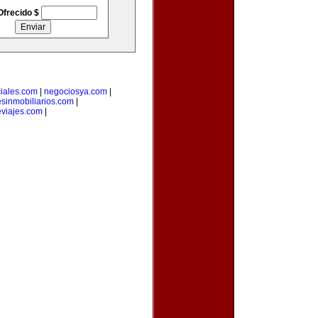
Ofrecido $
iales.com
|
negociosya.com
|
esinmobiliarios.com
|
viajes.com
|