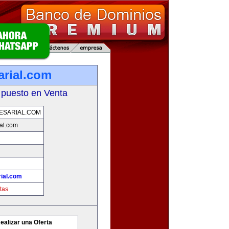
rial.com
 puesto en Venta
ESARIAL.COM
al.com
ial.com
tas
ealizar una Oferta