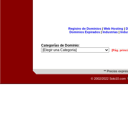
Registro de Dominios
|
Web Hosting
|
D
Dominios Expirados
|
Industrias
|
Indu
Categorías de Dominio:
[Pág. princi
** Precios expre
© 2002/2022 Solo10.com