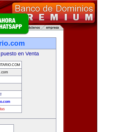
rio.com
 puesto en Venta
TARIO.COM
o.com
!
io.com
tas