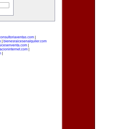
consultoriaventas.com
|
m
|
bienesraicesenalquiler.com
aicesenventa.com
|
acioninternet.com
|
m
|