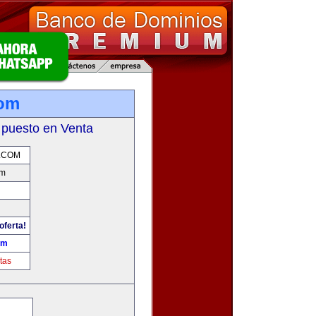
com
 puesto en Venta
.COM
om
oferta!
om
tas