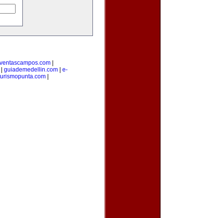
ventascampos.com
|
|
guiademedellin.com
|
e-
turismopunta.com
|