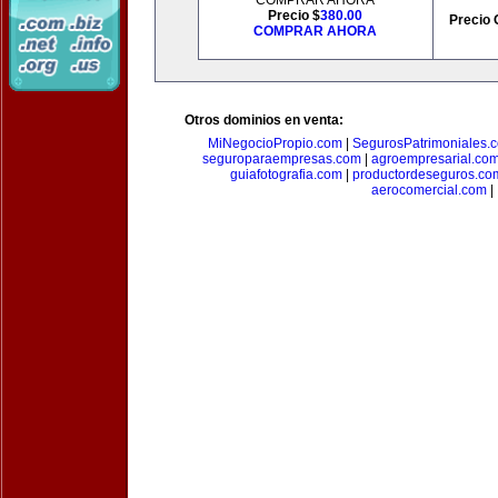
COMPRAR AHORA
Precio $
380.00
Precio 
COMPRAR AHORA
Otros dominios en venta:
MiNegocioPropio.com
|
SegurosPatrimoniales.
seguroparaempresas.com
|
agroempresarial.co
guiafotografia.com
|
productordeseguros.co
aerocomercial.com
|