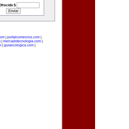
Ofrecido $
com
|
portalcomercios.com
|
m
|
mercadotecnologia.com
|
m
|
guiaecologica.com
|