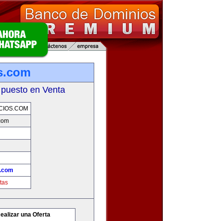
s.com
 puesto en Venta
CIOS.COM
com
s.com
tas
ealizar una Oferta