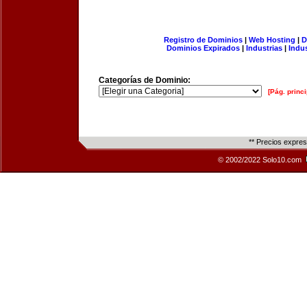
Registro de Dominios
|
Web Hosting
|
D
Dominios Expirados
|
Industrias
|
Indu
Categorías de Dominio:
[Pág. princi
** Precios expre
© 2002/2022 Solo10.com