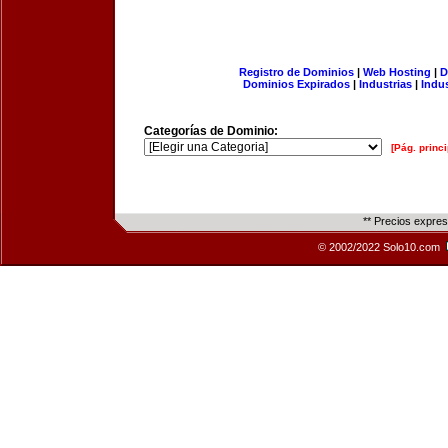
Registro de Dominios
|
Web Hosting
|
D
Dominios Expirados
|
Industrias
|
Indu
Categorías de Dominio:
[Pág. princi
** Precios expre
© 2002/2022 Solo10.com