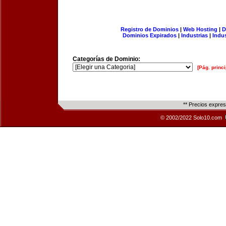
Registro de Dominios
|
Web Hosting
|
D
Dominios Expirados
|
Industrias
|
Indu
Categorías de Dominio:
[Pág. princi
** Precios expre
© 2002/2022 Solo10.com